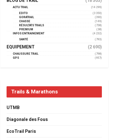
BLOG DE TRAIL
(18 503)
ACTU TRAIL
(14 299)
EDITO
(3 350)
GORATRAIL
(390)
CHASSE
(149)
RÉSULTATS TRAILS
(738)
PREMIUM
(38)
INFOS ENTRAINEMENT
(4 232)
SANTÉ
(793)
EQUIPEMENT
(2 690)
CHAUSSURE TRAIL
(798)
GPS
(957)
Trails & Marathons
UTMB
Diagonale des Fous
EcoTrail Paris