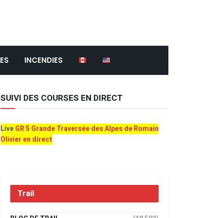
ES
INCENDIES
SUIVI DES COURSES EN DIRECT
Live
GR 5 Grande Traversée des Alpes de Romain
Olivier en direct
Trail