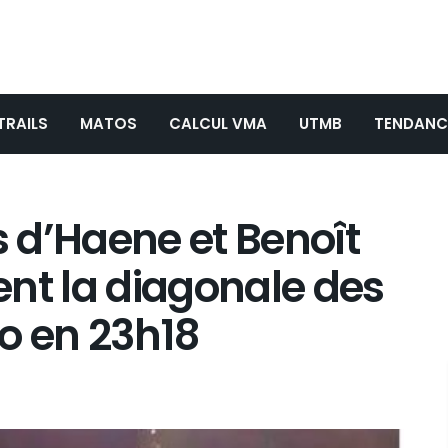
TRAILS
MATOS
CALCUL VMA
UTMB
TENDANC
s d’Haene et Benoît
nt la diagonale des
o en 23h18