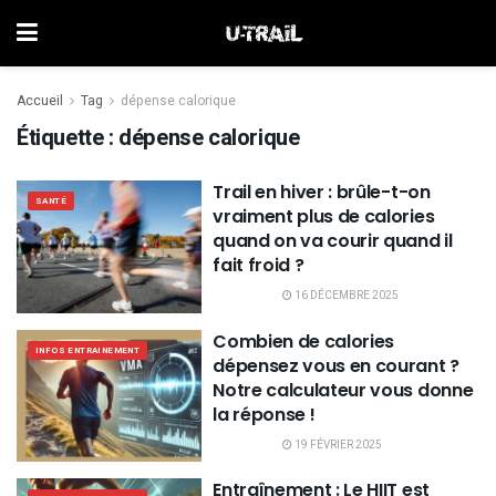
Accueil
Tag
dépense calorique
Étiquette :
dépense calorique
Trail en hiver : brûle-t-on
SANTÉ
vraiment plus de calories
quand on va courir quand il
fait froid ?
16 DÉCEMBRE 2025
Combien de calories
INFOS ENTRAINEMENT
dépensez vous en courant ?
Notre calculateur vous donne
la réponse !
19 FÉVRIER 2025
Entraînement : Le HIIT est