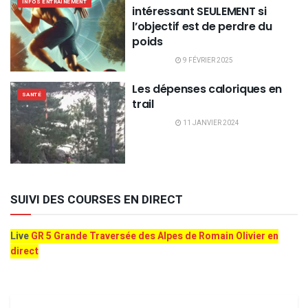
INFOS ENTRAINEMENT
intéressant SEULEMENT si
l’objectif est de perdre du
poids
9 FÉVRIER 2025
Les dépenses caloriques en
SANTÉ
trail
11 JANVIER 2024
SUIVI DES COURSES EN DIRECT
Live
GR 5 Grande Traversée des Alpes de Romain Olivier en
direct