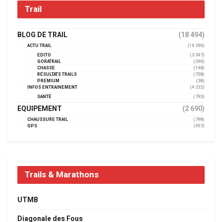
Trail
BLOG DE TRAIL
(18 494)
ACTU TRAIL
(14 290)
EDITO
(3 347)
GORATRAIL
(390)
CHASSE
(148)
RÉSULTATS TRAILS
(738)
PREMIUM
(38)
INFOS ENTRAINEMENT
(4 232)
SANTÉ
(793)
EQUIPEMENT
(2 690)
CHAUSSURE TRAIL
(798)
GPS
(957)
Trails & Marathons
UTMB
Diagonale des Fous