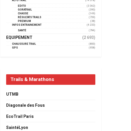
ACTU TRAIL
(14 318)
EDITO
(3 362)
GORATRAIL
(390)
CHASSE
(149)
RÉSULTATS TRAILS
(739)
PREMIUM
(38)
INFOS ENTRAINEMENT
(4 233)
SANTÉ
(794)
EQUIPEMENT
(2 693)
CHAUSSURE TRAIL
(800)
GPS
(958)
Trails & Marathons
UTMB
Diagonale des Fous
EcoTrail Paris
SaintéLyon