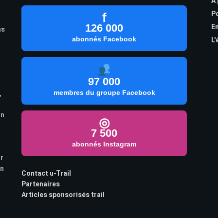
À
Po
f
126 000
En
as
abonnés Facebook
L'
97 000
,
membres du groupe Facebook
on
◎
7 500
abonnés Instagram
ur
on
Contact u-Trail
Partenaires
Articles sponsorisés trail