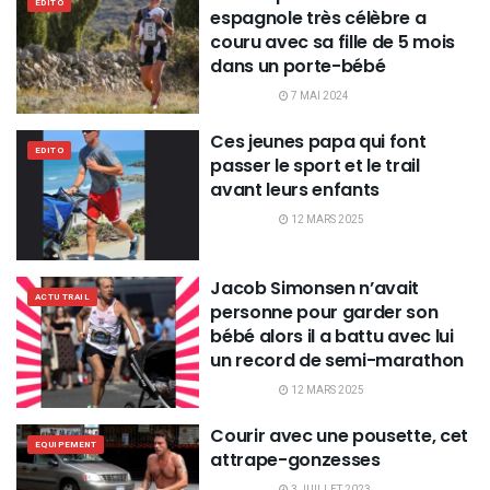
EDITO
espagnole très célèbre a
couru avec sa fille de 5 mois
dans un porte-bébé
7 MAI 2024
Ces jeunes papa qui font
EDITO
passer le sport et le trail
avant leurs enfants
12 MARS 2025
Jacob Simonsen n’avait
ACTU TRAIL
personne pour garder son
bébé alors il a battu avec lui
un record de semi-marathon
12 MARS 2025
Courir avec une pousette, cet
EQUIPEMENT
attrape-gonzesses
3 JUILLET 2023