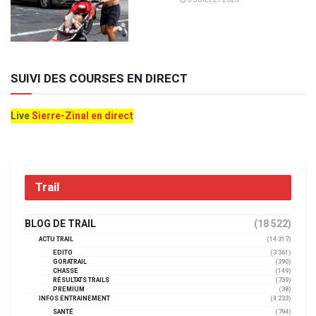
SUIVI DES COURSES EN DIRECT
Live
Sierre-Zinal en direct
Trail
BLOG DE TRAIL
(18 522)
ACTU TRAIL
(14 317)
EDITO
(3 361)
GORATRAIL
(390)
CHASSE
(149)
RÉSULTATS TRAILS
(739)
PREMIUM
(38)
INFOS ENTRAINEMENT
(4 233)
SANTÉ
(794)