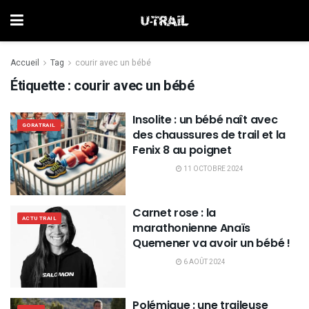
Accueil
Tag
courir avec un bébé
Étiquette :
courir avec un bébé
Insolite : un bébé naît avec
GORATRAIL
des chaussures de trail et la
Fenix 8 au poignet
11 OCTOBRE 2024
Carnet rose : la
ACTU TRAIL
marathonienne Anaïs
Quemener va avoir un bébé !
6 AOÛT 2024
Polémique : une traileuse