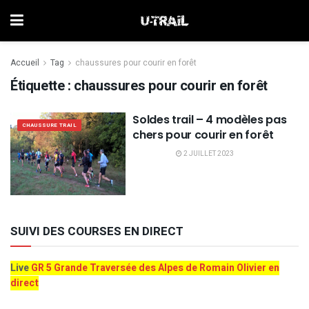
Accueil
Tag
chaussures pour courir en forêt
Étiquette :
chaussures pour courir en forêt
Soldes trail – 4 modèles pas
CHAUSSURE TRAIL
chers pour courir en forêt
2 JUILLET 2023
SUIVI DES COURSES EN DIRECT
Live
GR 5 Grande Traversée des Alpes de Romain Olivier en
direct