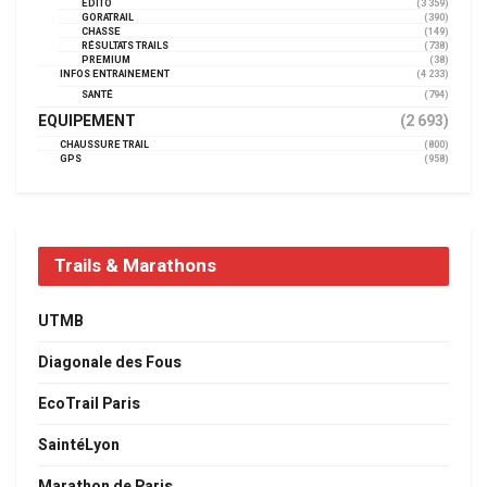
EDITO
(3 359)
GORATRAIL
(390)
CHASSE
(149)
RÉSULTATS TRAILS
(738)
PREMIUM
(38)
INFOS ENTRAINEMENT
(4 233)
SANTÉ
(794)
EQUIPEMENT
(2 693)
CHAUSSURE TRAIL
(800)
GPS
(958)
Trails & Marathons
UTMB
Diagonale des Fous
EcoTrail Paris
SaintéLyon
Marathon de Paris