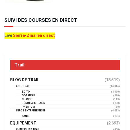
SUIVI DES COURSES EN DIRECT
Live
Sierre-Zinal en direct
Trail
BLOG DE TRAIL
(18 519)
ACTU TRAIL
(14 314)
EDITO
(3 360)
GORATRAIL
(390)
CHASSE
(149)
RÉSULTATS TRAILS
(738)
PREMIUM
(38)
INFOS ENTRAINEMENT
(4 233)
SANTÉ
(794)
EQUIPEMENT
(2 693)
CHAUSSURE TRAIL
(800)