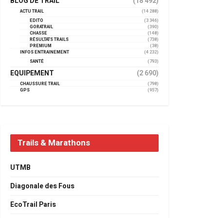
BLOG DE TRAIL
(18 492)
ACTU TRAIL
(14 288)
EDITO
(3 346)
GORATRAIL
(390)
CHASSE
(148)
RÉSULTATS TRAILS
(738)
PREMIUM
(38)
INFOS ENTRAINEMENT
(4 232)
SANTÉ
(793)
EQUIPEMENT
(2 690)
CHAUSSURE TRAIL
(798)
GPS
(957)
Trails & Marathons
UTMB
Diagonale des Fous
EcoTrail Paris