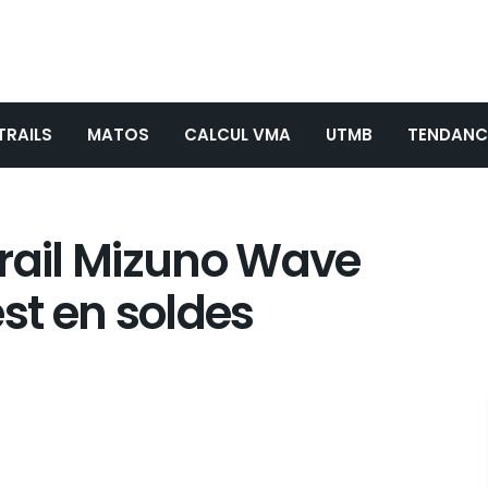
TRAILS
MATOS
CALCUL VMA
UTMB
TENDANC
trail Mizuno Wave
est en soldes