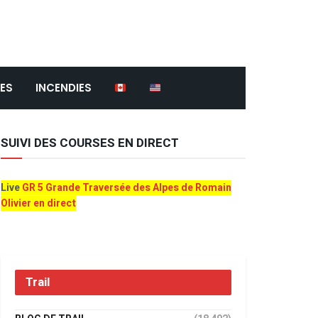
ES
INCENDIES
SUIVI DES COURSES EN DIRECT
Live
GR 5 Grande Traversée des Alpes de Romain
Olivier en direct
Trail