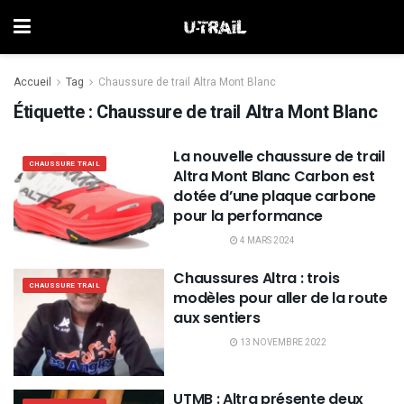
Accueil
Tag
Chaussure de trail Altra Mont Blanc
Étiquette :
Chaussure de trail Altra Mont Blanc
La nouvelle chaussure de trail
CHAUSSURE TRAIL
Altra Mont Blanc Carbon est
dotée d’une plaque carbone
pour la performance
4 MARS 2024
Chaussures Altra : trois
CHAUSSURE TRAIL
modèles pour aller de la route
aux sentiers
13 NOVEMBRE 2022
UTMB : Altra présente deux