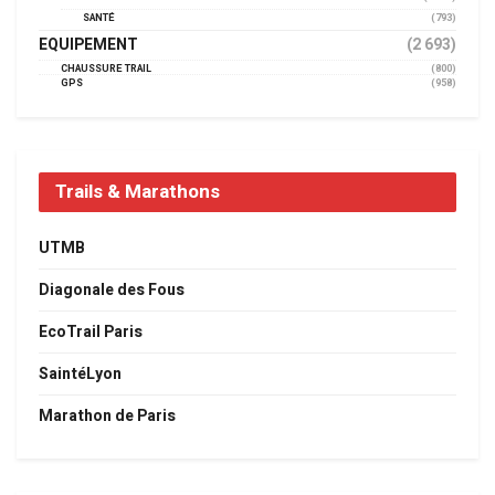
SANTÉ
(793)
EQUIPEMENT
(2 693)
CHAUSSURE TRAIL
(800)
GPS
(958)
Trails & Marathons
UTMB
Diagonale des Fous
EcoTrail Paris
SaintéLyon
Marathon de Paris