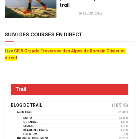
trail
12 JUIN 2022
SUIVI DES COURSES EN DIRECT
Live
GR 5 Grande Traversée des Alpes de Romain Olivier en
direct
Trail
BLOG DE TRAIL
(18 516)
ACTU TRAIL
(14 312)
EDITO
(3 358)
GORATRAIL
(390)
CHASSE
(149)
RÉSULTATS TRAILS
(738)
PREMIUM
(38)
INFOS ENTRAINEMENT
(4 232)