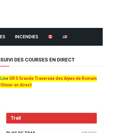
ES
INCENDIES
SUIVI DES COURSES EN DIRECT
Live
GR 5 Grande Traversée des Alpes de Romain
Olivier en direct
Trail