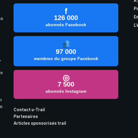
À
Po
f
126 000
En
as
abonnés Facebook
L'
97 000
,
membres du groupe Facebook
on
◎
7 500
abonnés Instagram
ur
on
Contact u-Trail
Partenaires
Articles sponsorisés trail