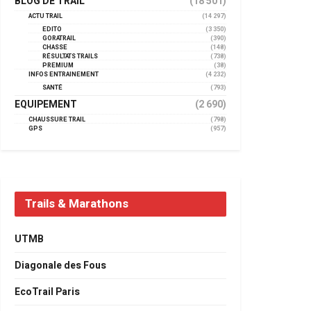
BLOG DE TRAIL
(18 501)
ACTU TRAIL
(14 297)
EDITO
(3 350)
GORATRAIL
(390)
CHASSE
(148)
RÉSULTATS TRAILS
(738)
PREMIUM
(38)
INFOS ENTRAINEMENT
(4 232)
SANTÉ
(793)
EQUIPEMENT
(2 690)
CHAUSSURE TRAIL
(798)
GPS
(957)
Trails & Marathons
UTMB
Diagonale des Fous
EcoTrail Paris