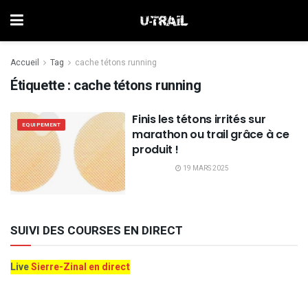
Accueil
Tag
cache tétons running
Étiquette :
cache tétons running
Finis les tétons irrités sur
EQUIPEMENT
marathon ou trail grâce à ce
produit !
19 MARS 2025
SUIVI DES COURSES EN DIRECT
Live
Sierre-Zinal en direct