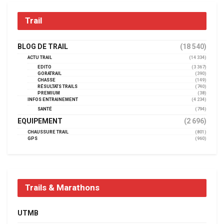
Trail
BLOG DE TRAIL
(18 540)
ACTU TRAIL
(14 334)
EDITO
(3 367)
GORATRAIL
(390)
CHASSE
(149)
RÉSULTATS TRAILS
(740)
PREMIUM
(38)
INFOS ENTRAINEMENT
(4 234)
SANTÉ
(794)
EQUIPEMENT
(2 696)
CHAUSSURE TRAIL
(801)
GPS
(960)
Trails & Marathons
UTMB