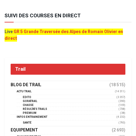
SUIVI DES COURSES EN DIRECT
Live
GR 5 Grande Traversée des Alpes de Romain Olivier en
direct
Trail
BLOG DE TRAIL
(18 515)
ACTU TRAIL
(14 311)
EDITO
(3 357)
GORATRAIL
(390)
CHASSE
(149)
RÉSULTATS TRAILS
(738)
PREMIUM
(38)
INFOS ENTRAINEMENT
(4 232)
SANTÉ
(793)
EQUIPEMENT
(2 693)