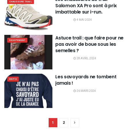
CHAUSSURE TRAIL
Salomon XA Pro sont à prix
imbattable sur i-run.
4 MAI 2024
Astuce trail : que faire pour ne
EQUIPEMENT
pas avoir de boue sous les
semelles ?
28 AVRIL 2024
Les savoyards ne tombent
EDITO
jamais !
26 MARS 2024
1
2