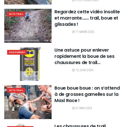
9 OCTOBRE 2024
Regardez cette vidéo insolite
ACTU TRAIL
et marrante……. trail, boue et
glissades !
11 MARS 2025
Une astuce pour enlever
EQUIPEMENT
rapidement la boue de ses
chaussures de trail…
12 JUIN 2024
Boue boue boue : on s’attend
ACTU TRAIL
à de grosses gamelles sur la
Maxi Race !
31 MAI 2024
Les chaussures de trail