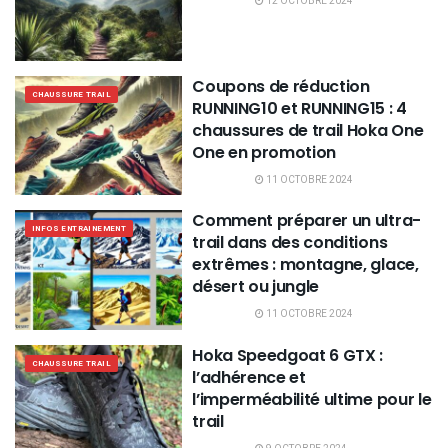
12 OCTOBRE 2024
Coupons de réduction
CHAUSSURE TRAIL
RUNNING10 et RUNNING15 : 4
chaussures de trail Hoka One
One en promotion
11 OCTOBRE 2024
Comment préparer un ultra-
INFOS ENTRAINEMENT
trail dans des conditions
extrêmes : montagne, glace,
désert ou jungle
11 OCTOBRE 2024
Hoka Speedgoat 6 GTX :
CHAUSSURE TRAIL
l’adhérence et
l’imperméabilité ultime pour le
trail