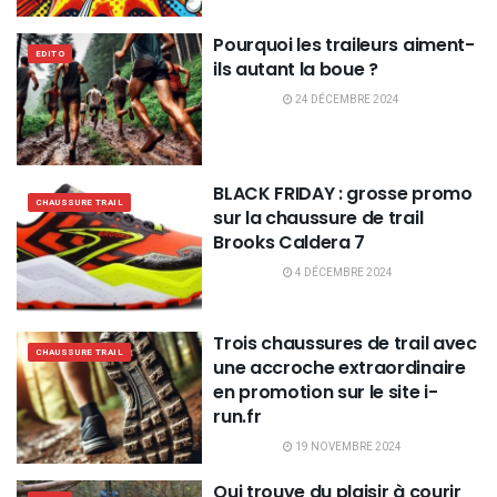
Pourquoi les traileurs aiment-
EDITO
ils autant la boue ?
24 DÉCEMBRE 2024
BLACK FRIDAY : grosse promo
CHAUSSURE TRAIL
sur la chaussure de trail
Brooks Caldera 7
4 DÉCEMBRE 2024
Trois chaussures de trail avec
CHAUSSURE TRAIL
une accroche extraordinaire
en promotion sur le site i-
run.fr
19 NOVEMBRE 2024
Qui trouve du plaisir à courir