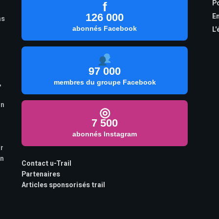
Po
f
126 000
En
as
abonnés Facebook
L'
97 000
,
membres du groupe Facebook
on
◎
7 500
abonnés Instagram
ur
on
Contact u-Trail
Partenaires
Articles sponsorisés trail