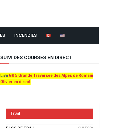
ES
INCENDIES
SUIVI DES COURSES EN DIRECT
Live
GR 5 Grande Traversée des Alpes de Romain
Olivier en direct
Trail