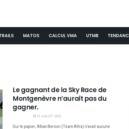
TRAILS
MATOS
CALCUL VMA
UTMB
TENDANC
Le gagnant de la Sky Race de
Montgenèvre n’aurait pas du
gagner.
15 JUILLET 2025
Sur le papier, Alban Berson (Team Altra) n’avait aucune