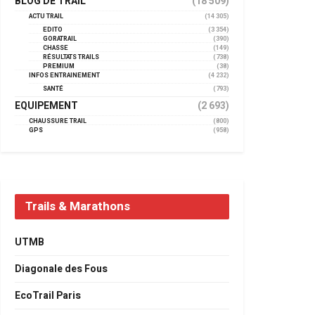
BLOG DE TRAIL
(18 509)
ACTU TRAIL
(14 305)
EDITO
(3 354)
GORATRAIL
(390)
CHASSE
(149)
RÉSULTATS TRAILS
(738)
PREMIUM
(38)
INFOS ENTRAINEMENT
(4 232)
SANTÉ
(793)
EQUIPEMENT
(2 693)
CHAUSSURE TRAIL
(800)
GPS
(958)
Trails & Marathons
UTMB
Diagonale des Fous
EcoTrail Paris