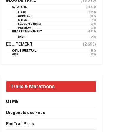
BLOG DE TRAIL
(18 516)
ACTU TRAIL
(14 312)
EDITO
(3 358)
GORATRAIL
(390)
CHASSE
(149)
RÉSULTATS TRAILS
(738)
PREMIUM
(38)
INFOS ENTRAINEMENT
(4 232)
SANTÉ
(793)
EQUIPEMENT
(2 693)
CHAUSSURE TRAIL
(800)
GPS
(958)
Trails & Marathons
UTMB
Diagonale des Fous
EcoTrail Paris