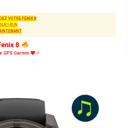
Z VOTRE FENIX 8
SUR I-RUN
AINTENANT
enix 8
e GPS Garmin