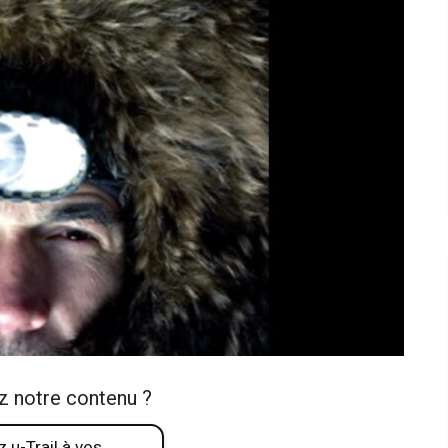
z notre contenu ?
 u-Trail à vos