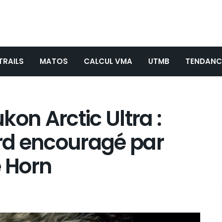
TRAILS
MATOS
CALCUL VMA
UTMB
TENDANC
on Arctic Ultra :
rd encouragé par
e Horn