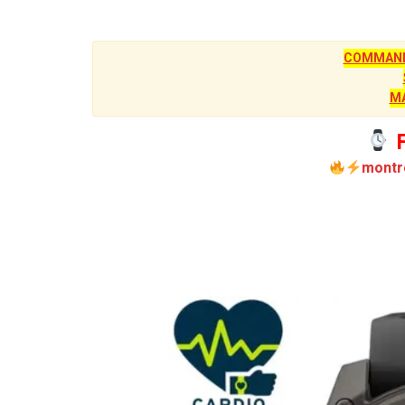
COMMANDE
M
F
montr