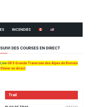
ES
INCENDIES
SUIVI DES COURSES EN DIRECT
Live
GR 5 Grande Traversée des Alpes de Romain
Olivier en direct
Trail