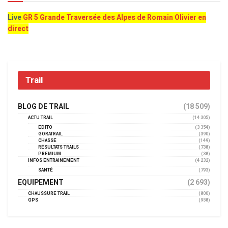
Live
GR 5 Grande Traversée des Alpes de Romain Olivier en
direct
Trail
BLOG DE TRAIL
(18 509)
ACTU TRAIL
(14 305)
EDITO
(3 354)
GORATRAIL
(390)
CHASSE
(149)
RÉSULTATS TRAILS
(738)
PREMIUM
(38)
INFOS ENTRAINEMENT
(4 232)
SANTÉ
(793)
EQUIPEMENT
(2 693)
CHAUSSURE TRAIL
(800)
GPS
(958)