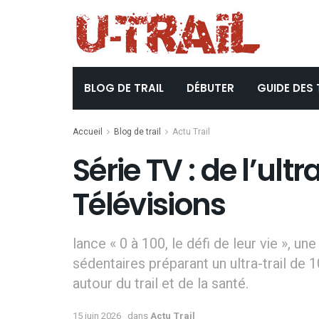
BLOG DE TRAIL
DÉBUTER
GUIDE DES 
Accueil
Blog de trail
Actu Trail
Série TV : de l’ult
Télévisions
lance « 0 à 100, le défi de leur vie », u
sédentaires préparant un ultra-trail de 
autour du trail et de la santé.
15 juin 2026
dans
Actu Trail