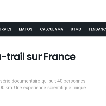
TRAILS
MATOS
CALCUL VMA
UTMB
TENDANC
ra-trail sur France
ne série documentaire qui suit 40 personnes
100 km. Une expérience scientifique unique