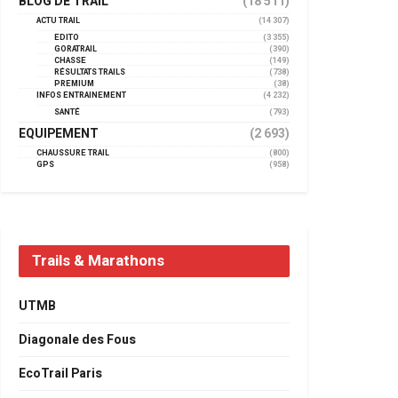
BLOG DE TRAIL
(18 511)
ACTU TRAIL
(14 307)
EDITO
(3 355)
GORATRAIL
(390)
CHASSE
(149)
RÉSULTATS TRAILS
(738)
PREMIUM
(38)
INFOS ENTRAINEMENT
(4 232)
SANTÉ
(793)
EQUIPEMENT
(2 693)
CHAUSSURE TRAIL
(800)
GPS
(958)
Trails & Marathons
UTMB
Diagonale des Fous
EcoTrail Paris