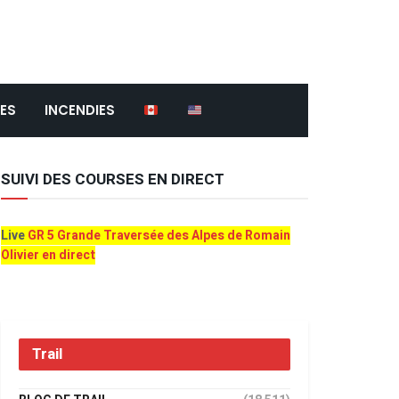
ES
INCENDIES
SUIVI DES COURSES EN DIRECT
Live
GR 5 Grande Traversée des Alpes de Romain
Olivier en direct
Trail