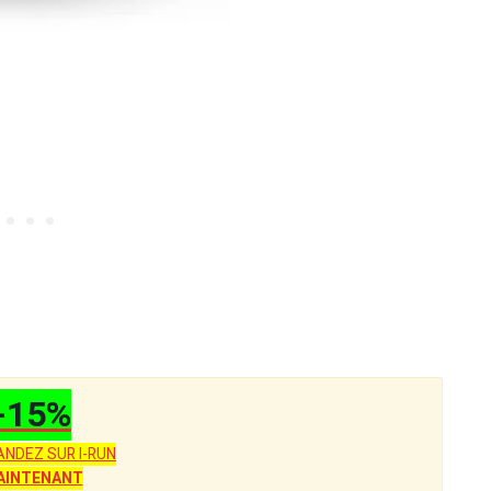
-15%
NDEZ SUR I-RUN
AINTENANT