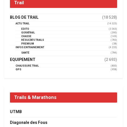
Trail
BLOG DE TRAIL
(18 528)
ACTU TRAIL
(14 323)
EDITO
(3 363)
GORATRAIL
(390)
CHASSE
(149)
RÉSULTATS TRAILS
(740)
PREMIUM
(38)
INFOS ENTRAINEMENT
(4 233)
SANTÉ
(794)
EQUIPEMENT
(2 693)
CHAUSSURE TRAIL
(800)
GPS
(958)
Trails & Marathons
UTMB
Diagonale des Fous