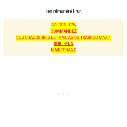
lien rémunéré i-run
SOLDES -17%
COMMANDEZ
VOS CHAUSSURES DE TRAIL ASICS TRABUCO MAX 4
SUR I-RUN
MAINTENANT