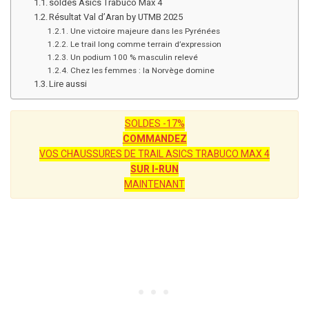
soldes Asics Trabuco Max 4
Résultat Val d’Aran by UTMB 2025
Une victoire majeure dans les Pyrénées
Le trail long comme terrain d’expression
Un podium 100 % masculin relevé
Chez les femmes : la Norvège domine
Lire aussi
SOLDES -17%
COMMANDEZ
VOS CHAUSSURES DE TRAIL ASICS TRABUCO MAX 4
SUR I-RUN
MAINTENANT