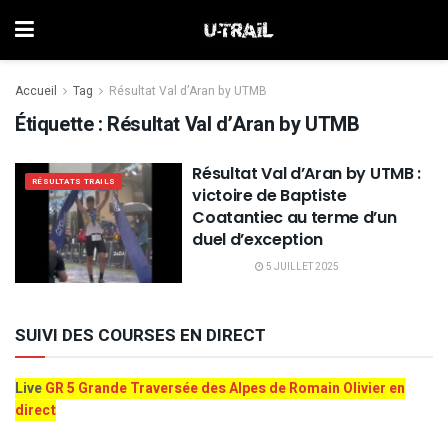
Accueil
Tag
Résultat Val d’Aran by UTMB
Étiquette :
Résultat Val d’Aran by UTMB
Résultat Val d’Aran by UTMB :
RÉSULTATS TRAILS
victoire de Baptiste
Coatantiec au terme d’un
duel d’exception
5 JUILLET 2025
SUIVI DES COURSES EN DIRECT
Live
GR 5 Grande Traversée des Alpes de Romain Olivier en
direct