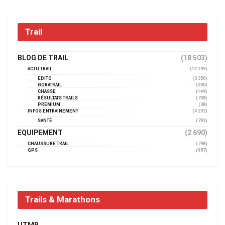
Trail
BLOG DE TRAIL
(18 503)
ACTU TRAIL
(14 299)
EDITO
(3 350)
GORATRAIL
(390)
CHASSE
(149)
RÉSULTATS TRAILS
(738)
PREMIUM
(38)
INFOS ENTRAINEMENT
(4 232)
SANTÉ
(793)
EQUIPEMENT
(2 690)
CHAUSSURE TRAIL
(798)
GPS
(957)
Trails & Marathons