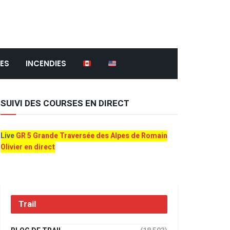
ES
INCENDIES
SUIVI DES COURSES EN DIRECT
Live
GR 5 Grande Traversée des Alpes de Romain
Olivier en direct
Trail