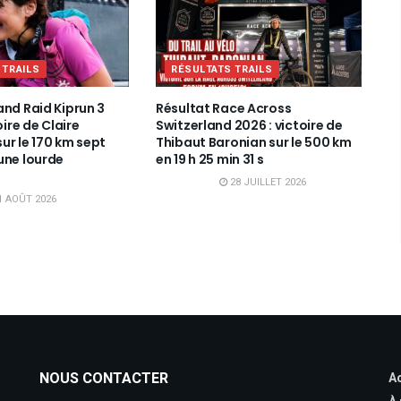
 TRAILS
RÉSULTATS TRAILS
and Raid Kiprun 3
Résultat Race Across
oire de Claire
Switzerland 2026 : victoire de
ur le 170 km sept
Thibaut Baronian sur le 500 km
une lourde
en 19 h 25 min 31 s
28 JUILLET 2026
1 AOÛT 2026
NOUS CONTACTER
Ac