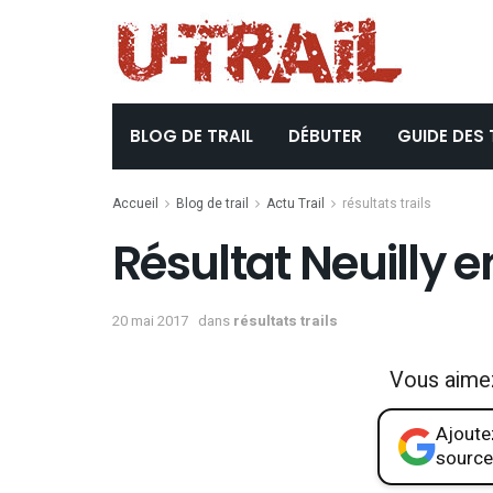
BLOG DE TRAIL
DÉBUTER
GUIDE DES 
Accueil
Blog de trail
Actu Trail
résultats trails
Résultat Neuilly en
20 mai 2017
dans
résultats trails
Vous aime
Ajoutez
source