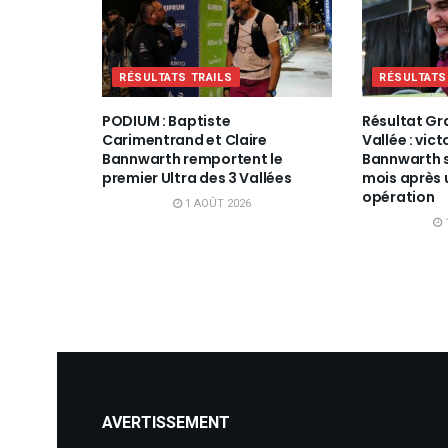
RÉSULTATS TRAILS
RÉSULTATS
PODIUM : Baptiste
Résultat Gr
Carimentrand et Claire
Vallée : vict
Bannwarth remportent le
Bannwarth s
premier Ultra des 3 Vallées
mois après 
opération
1 AOÛT 2026
AVERTISSEMENT