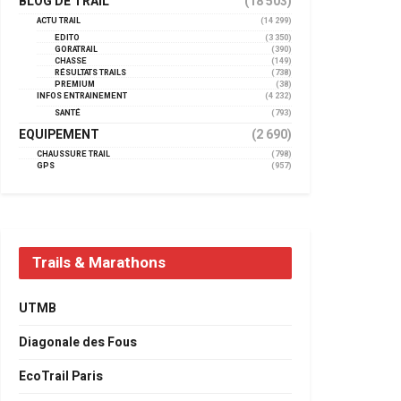
BLOG DE TRAIL
(18 503)
ACTU TRAIL
(14 299)
EDITO
(3 350)
GORATRAIL
(390)
CHASSE
(149)
RÉSULTATS TRAILS
(738)
PREMIUM
(38)
INFOS ENTRAINEMENT
(4 232)
SANTÉ
(793)
EQUIPEMENT
(2 690)
CHAUSSURE TRAIL
(798)
GPS
(957)
Trails & Marathons
UTMB
Diagonale des Fous
EcoTrail Paris