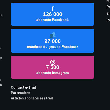
À
Po
f
126 000
En
as
abonnés Facebook
L'
97 000
,
membres du groupe Facebook
on
◎
7 500
abonnés Instagram
ur
on
Contact u-Trail
Partenaires
Articles sponsorisés trail