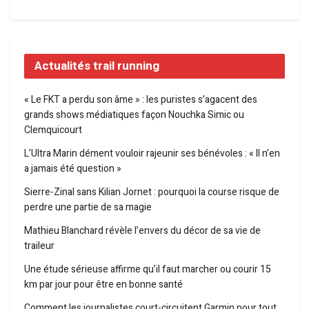
Actualités trail running
« Le FKT a perdu son âme » : les puristes s’agacent des
grands shows médiatiques façon Nouchka Simic ou
Clemquicourt
L’Ultra Marin dément vouloir rajeunir ses bénévoles : « Il n’en
a jamais été question »
Sierre-Zinal sans Kilian Jornet : pourquoi la course risque de
perdre une partie de sa magie
Mathieu Blanchard révèle l’envers du décor de sa vie de
traileur
Une étude sérieuse affirme qu’il faut marcher ou courir 15
km par jour pour être en bonne santé
Comment les journalistes court-circuitent Garmin pour tout