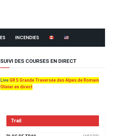
ES
INCENDIES
SUIVI DES COURSES EN DIRECT
Live
GR 5 Grande Traversée des Alpes de Romain
Olivier en direct
Trail