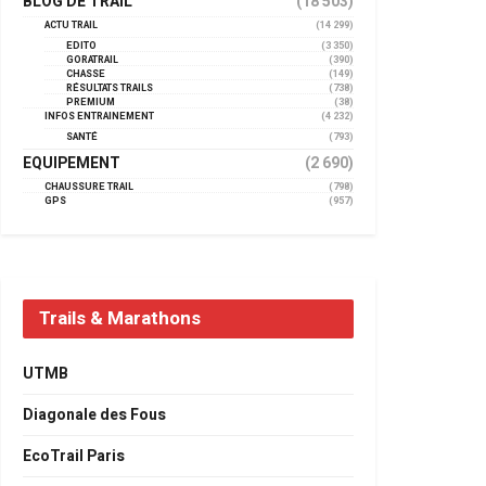
BLOG DE TRAIL
(18 503)
ACTU TRAIL
(14 299)
EDITO
(3 350)
GORATRAIL
(390)
CHASSE
(149)
RÉSULTATS TRAILS
(738)
PREMIUM
(38)
INFOS ENTRAINEMENT
(4 232)
SANTÉ
(793)
EQUIPEMENT
(2 690)
CHAUSSURE TRAIL
(798)
GPS
(957)
Trails & Marathons
UTMB
Diagonale des Fous
EcoTrail Paris