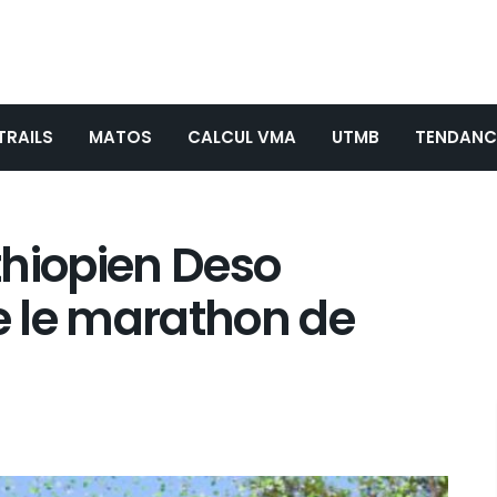
TRAILS
MATOS
CALCUL VMA
UTMB
TENDANC
éthiopien Deso
 le marathon de