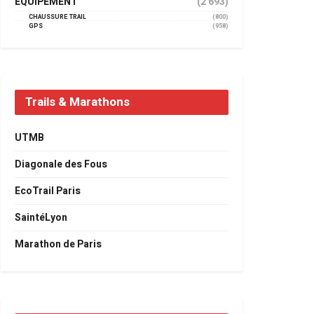
EQUIPEMENT
(2 693)
CHAUSSURE TRAIL
(800)
GPS
(958)
Trails & Marathons
UTMB
Diagonale des Fous
EcoTrail Paris
SaintéLyon
Marathon de Paris