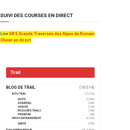
SUIVI DES COURSES EN DIRECT
Live
GR 5 Grande Traversée des Alpes de Romain
Olivier en direct
Trail
BLOG DE TRAIL
(18 514)
ACTU TRAIL
(14 310)
EDITO
(3 356)
GORATRAIL
(390)
CHASSE
(149)
RÉSULTATS TRAILS
(738)
PREMIUM
(38)
INFOS ENTRAINEMENT
(4 232)
SANTÉ
(793)