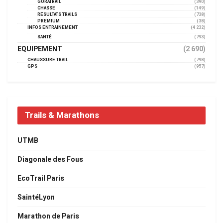
GORATRAIL
(390)
CHASSE
(149)
RÉSULTATS TRAILS
(738)
PREMIUM
(38)
INFOS ENTRAINEMENT
(4 232)
SANTÉ
(793)
EQUIPEMENT
(2 690)
CHAUSSURE TRAIL
(798)
GPS
(957)
Trails & Marathons
UTMB
Diagonale des Fous
EcoTrail Paris
SaintéLyon
Marathon de Paris