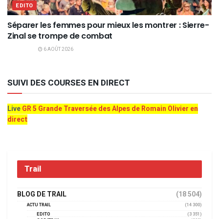
EDITO
Séparer les femmes pour mieux les montrer : Sierre-
Zinal se trompe de combat
6 AOÛT 2026
SUIVI DES COURSES EN DIRECT
Live
GR 5 Grande Traversée des Alpes de Romain Olivier en
direct
Trail
BLOG DE TRAIL
(18 504)
ACTU TRAIL
(14 300)
EDITO
(3 351)