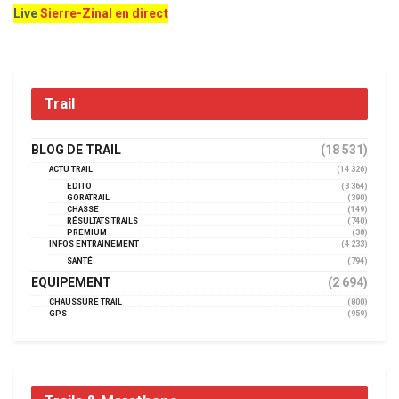
Live
Sierre-Zinal en direct
Trail
BLOG DE TRAIL
(18 531)
ACTU TRAIL
(14 326)
EDITO
(3 364)
GORATRAIL
(390)
CHASSE
(149)
RÉSULTATS TRAILS
(740)
PREMIUM
(38)
INFOS ENTRAINEMENT
(4 233)
SANTÉ
(794)
EQUIPEMENT
(2 694)
CHAUSSURE TRAIL
(800)
GPS
(959)