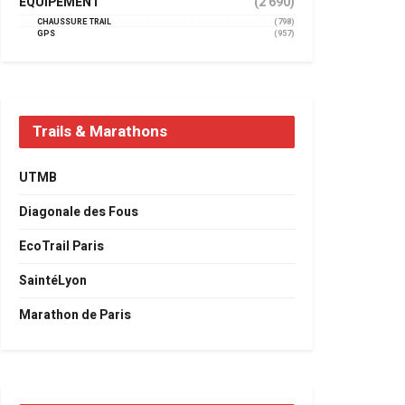
EQUIPEMENT
(2 690)
CHAUSSURE TRAIL
(798)
GPS
(957)
Trails & Marathons
UTMB
Diagonale des Fous
EcoTrail Paris
SaintéLyon
Marathon de Paris