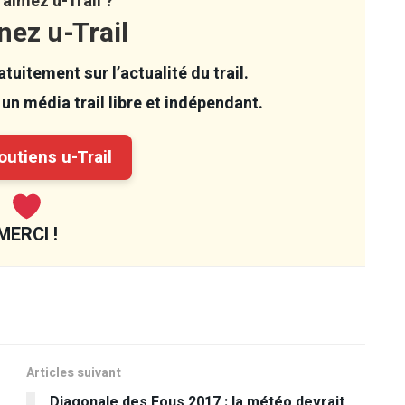
aimez u-Trail ?
nez u-Trail
tuitement sur l’actualité du trail.
un média trail libre et indépendant.
utiens u-Trail
MERCI !
Articles suivant
Diagonale des Fous 2017 : la météo devrait