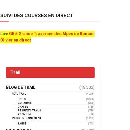
SUIVI DES COURSES EN DIRECT
Live
GR 5 Grande Traversée des Alpes de Romain
Olivier en direct
Trail
BLOG DE TRAIL
(18 502)
ACTU TRAIL
(14 298)
EDITO
(3 350)
GORATRAIL
(390)
CHASSE
(148)
RÉSULTATS TRAILS
(738)
PREMIUM
(38)
INFOS ENTRAINEMENT
(4 232)
SANTÉ
(793)