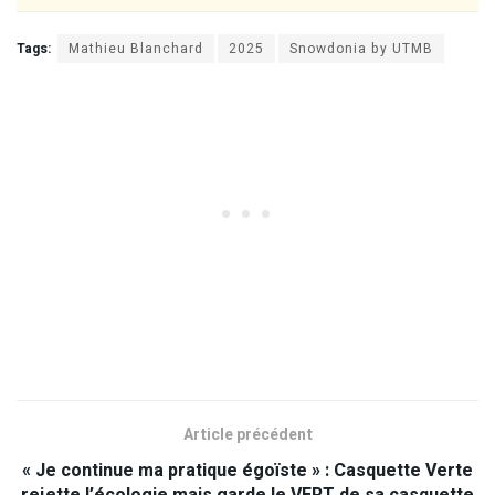
Tags:
Mathieu Blanchard
2025
Snowdonia by UTMB
Article précédent
« Je continue ma pratique égoïste » : Casquette Verte
rejette l’écologie mais garde le VERT de sa casquette