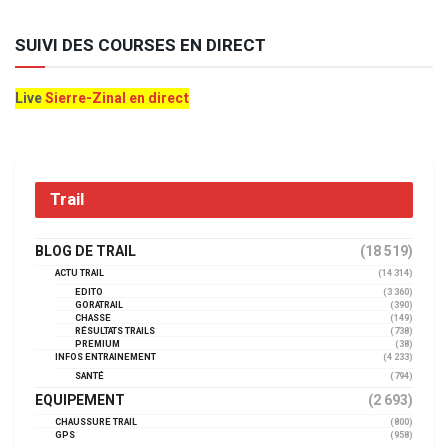
SUIVI DES COURSES EN DIRECT
Live
Sierre-Zinal en direct
Trail
BLOG DE TRAIL
(18 519)
ACTU TRAIL
(14 314)
EDITO
(3 360)
GORATRAIL
(390)
CHASSE
(149)
RÉSULTATS TRAILS
(738)
PREMIUM
(38)
INFOS ENTRAINEMENT
(4 233)
SANTÉ
(794)
EQUIPEMENT
(2 693)
CHAUSSURE TRAIL
(800)
GPS
(958)