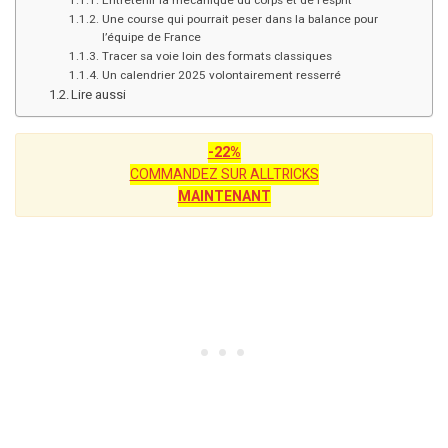
Entretenir la mécanique du corps et de l’esprit
Une course qui pourrait peser dans la balance pour
l’équipe de France
Tracer sa voie loin des formats classiques
Un calendrier 2025 volontairement resserré
Lire aussi
-22%
COMMANDEZ SUR ALLTRICKS
MAINTENANT