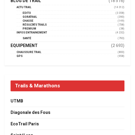
BLOG DE TRAIL
(18 516)
ACTU TRAIL
(14 312)
EDITO
(3 358)
GORATRAIL
(390)
CHASSE
(149)
RÉSULTATS TRAILS
(738)
PREMIUM
(38)
INFOS ENTRAINEMENT
(4 232)
SANTÉ
(793)
EQUIPEMENT
(2 693)
CHAUSSURE TRAIL
(800)
GPS
(958)
Trails & Marathons
UTMB
Diagonale des Fous
EcoTrail Paris