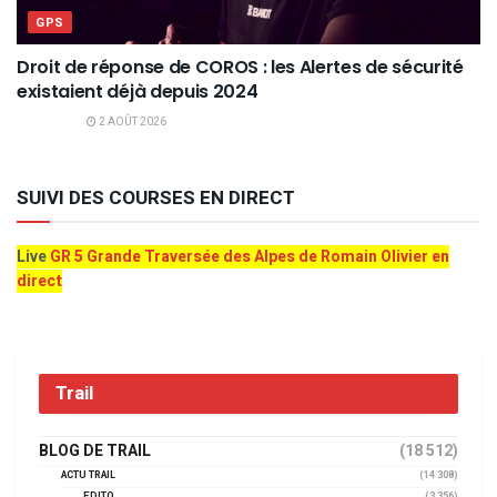
GPS
Droit de réponse de COROS : les Alertes de sécurité
existaient déjà depuis 2024
2 AOÛT 2026
SUIVI DES COURSES EN DIRECT
Live
GR 5 Grande Traversée des Alpes de Romain Olivier en
direct
Trail
BLOG DE TRAIL
(18 512)
ACTU TRAIL
(14 308)
EDITO
(3 356)