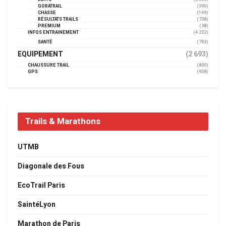
GORATRAIL
(390)
CHASSE
(149)
RÉSULTATS TRAILS
(738)
PREMIUM
(38)
INFOS ENTRAINEMENT
(4 232)
SANTÉ
(793)
EQUIPEMENT
(2 693)
CHAUSSURE TRAIL
(800)
GPS
(958)
Trails & Marathons
UTMB
Diagonale des Fous
EcoTrail Paris
SaintéLyon
Marathon de Paris