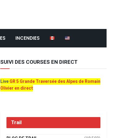
ES
INCENDIES
SUIVI DES COURSES EN DIRECT
Live
GR 5 Grande Traversée des Alpes de Romain
Olivier en direct
Trail