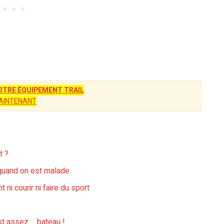
TRE ÉQUIPEMENT TRAIL
AINTENANT
t ?
r quand on est malade
i courir ni faire du sport
st assez…. bateau !