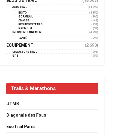
BLOG DE TRAIL
(18 503)
ACTU TRAIL
(14 299)
EDITO
(3 350)
GORATRAIL
(390)
CHASSE
(149)
RÉSULTATS TRAILS
(738)
PREMIUM
(38)
INFOS ENTRAINEMENT
(4 232)
SANTÉ
(793)
EQUIPEMENT
(2 690)
CHAUSSURE TRAIL
(798)
GPS
(957)
Trails & Marathons
UTMB
Diagonale des Fous
EcoTrail Paris