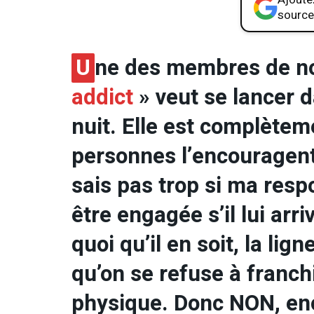
source
U
ne des membres de n
addict
» veut se lancer d
nuit. Elle est complètem
personnes l’encouragent
sais pas trop si ma respo
être engagée s’il lui ar
quoi qu’il en soit, la lign
qu’on se refuse à franchir
physique. Donc NON, en