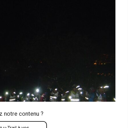
z notre contenu ?
 u-Trail à vos