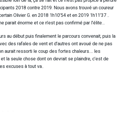
ible loin de là, ça se fait et ce n’est pas propice à perdre
ticipants 2018 contre 2019. Nous avons trouvé un coureur
ertain Olivier G. en 2018 1h10’54 et en 2019 1h11’37 ..
me parait énorme et ce n’est pas confirmé par l’élite…
ours au début puis finalement le parcours convenait, puis la
vec des rafales de vent et d’autres ont avoué de ne pas
 on aurait ressorti le coup des fortes chaleurs…. les
 la seule chose dont on devrait se plaindre, c’est de
es excuses à tout va..