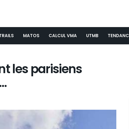
TRAILS
MATOS
CALCUL VMA
UTMB
TENDANC
t les parisiens
t…