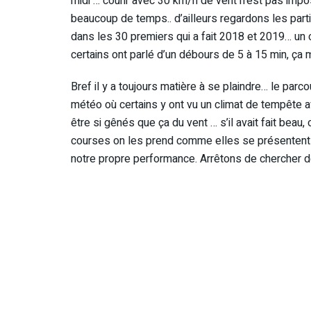
midi … courir avec 30 km/h de vent n’est pas imposs
beaucoup de temps.. d’ailleurs regardons les par
dans les 30 premiers qui a fait 2018 et 2019… un c
certains ont parlé d’un débours de 5 à 15 min, ça 
Bref il y a toujours matière à se plaindre… le parc
météo où certains y ont vu un climat de tempête a
être si gênés que ça du vent … s’il avait fait beau,
courses on les prend comme elles se présentent et
notre propre performance. Arrêtons de chercher d