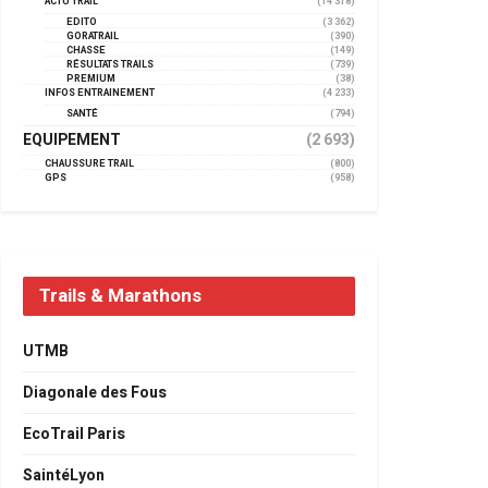
ACTU TRAIL
(14 318)
EDITO
(3 362)
GORATRAIL
(390)
CHASSE
(149)
RÉSULTATS TRAILS
(739)
PREMIUM
(38)
INFOS ENTRAINEMENT
(4 233)
SANTÉ
(794)
EQUIPEMENT
(2 693)
CHAUSSURE TRAIL
(800)
GPS
(958)
Trails & Marathons
UTMB
Diagonale des Fous
EcoTrail Paris
SaintéLyon