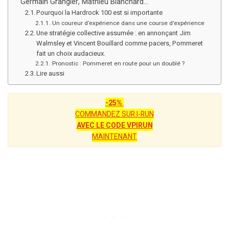
Germain Grangier, Mathieu Blanchard…
Pourquoi la Hardrock 100 est si importante
Un coureur d’expérience dans une course d’expérience
Une stratégie collective assumée : en annonçant Jim
Walmsley et Vincent Bouillard comme pacers, Pommeret
fait un choix audacieux.
Pronostic : Pommeret en route pour un doublé ?
Lire aussi
-25%
COMMANDEZ SUR I-RUN
AVEC LE CODE VPIRUN
MAINTENANT