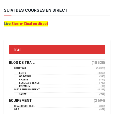
SUIVI DES COURSES EN DIRECT
Live
Sierre-Zinal en direct
Trail
BLOG DE TRAIL
(18 528)
ACTU TRAIL
(14 323)
EDITO
(3 363)
GORATRAIL
(390)
CHASSE
(149)
RÉSULTATS TRAILS
(740)
PREMIUM
(38)
INFOS ENTRAINEMENT
(4 233)
SANTÉ
(794)
EQUIPEMENT
(2 694)
CHAUSSURE TRAIL
(800)
GPS
(959)