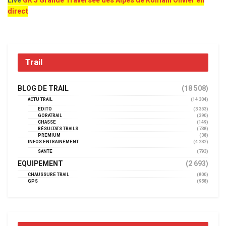
Live
GR 5 Grande Traversée des Alpes de Romain Olivier en
direct
Trail
BLOG DE TRAIL
(18 508)
ACTU TRAIL
(14 304)
EDITO
(3 353)
GORATRAIL
(390)
CHASSE
(149)
RÉSULTATS TRAILS
(738)
PREMIUM
(38)
INFOS ENTRAINEMENT
(4 232)
SANTÉ
(793)
EQUIPEMENT
(2 693)
CHAUSSURE TRAIL
(800)
GPS
(958)