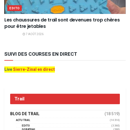
EDITO
Les chaussures de trail sont devenues trop chères
pour être jetables
7 AOÛT 2026
SUIVI DES COURSES EN DIRECT
Live
Sierre-Zinal en direct
Trail
BLOG DE TRAIL
(18 519)
ACTU TRAIL
(14 314)
EDITO
(3 360)
GORATRAIL
(390)