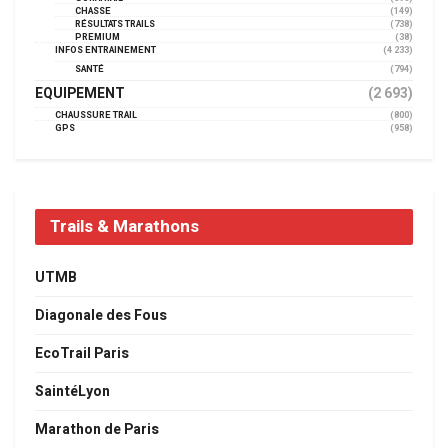
CHASSE
(149)
RÉSULTATS TRAILS
(738)
PREMIUM
(38)
INFOS ENTRAINEMENT
(4 233)
SANTÉ
(794)
EQUIPEMENT
(2 693)
CHAUSSURE TRAIL
(800)
GPS
(958)
Trails & Marathons
UTMB
Diagonale des Fous
EcoTrail Paris
SaintéLyon
Marathon de Paris