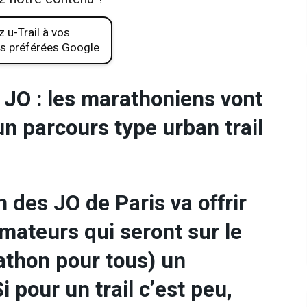
 u-Trail à vos
s préférées Google
JO : les marathoniens vont
n parcours type urban trail
des JO de Paris va offrir
mateurs qui seront sur le
athon pour tous) un
 pour un trail c’est peu,