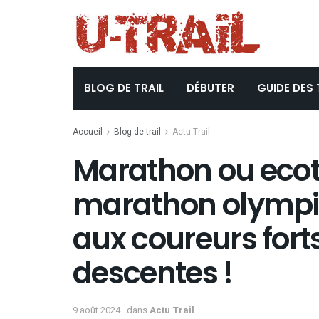
BLOG DE TRAIL
DÉBUTER
GUIDE DES 
Accueil
Blog de trail
Actu Trail
Marathon ou ecotr
marathon olympiq
aux coureurs fort
descentes !
9 août 2024
dans
Actu Trail