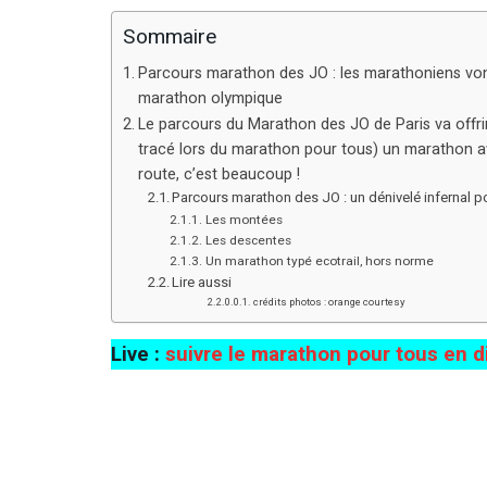
Sommaire
Parcours marathon des JO : les marathoniens von
marathon olympique
Le parcours du Marathon des JO de Paris va offr
tracé lors du marathon pour tous) un marathon ave
route, c’est beaucoup !
Parcours marathon des JO : un dénivelé infernal 
Les montées
Les descentes
Un marathon typé ecotrail, hors norme
Lire aussi
crédits photos : orange courtesy
Live :
suivre le marathon pour tous en d