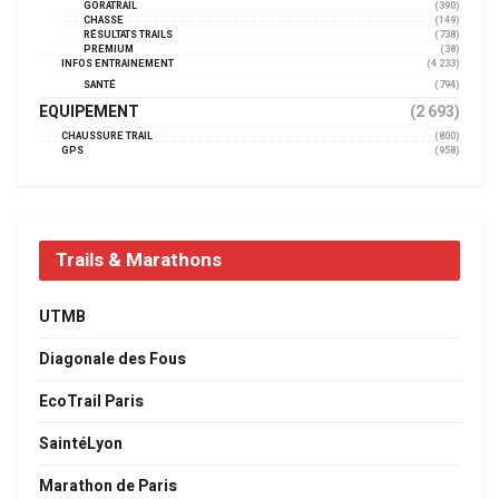
GORATRAIL
(390)
CHASSE
(149)
RÉSULTATS TRAILS
(738)
PREMIUM
(38)
INFOS ENTRAINEMENT
(4 233)
SANTÉ
(794)
EQUIPEMENT
(2 693)
CHAUSSURE TRAIL
(800)
GPS
(958)
Trails & Marathons
UTMB
Diagonale des Fous
EcoTrail Paris
SaintéLyon
Marathon de Paris