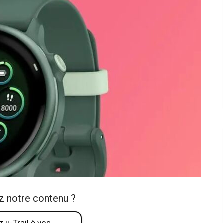
z notre contenu ?
 u-Trail à vos