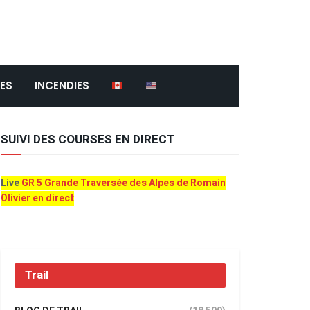
ES
INCENDIES
SUIVI DES COURSES EN DIRECT
Live
GR 5 Grande Traversée des Alpes de Romain
Olivier en direct
Trail