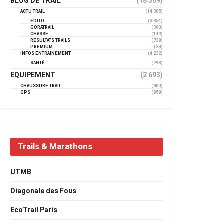
BLOG DE TRAIL
(18 509)
ACTU TRAIL
(14 305)
EDITO
(3 354)
GORATRAIL
(390)
CHASSE
(149)
RÉSULTATS TRAILS
(738)
PREMIUM
(38)
INFOS ENTRAINEMENT
(4 232)
SANTÉ
(793)
EQUIPEMENT
(2 693)
CHAUSSURE TRAIL
(800)
GPS
(958)
Trails & Marathons
UTMB
Diagonale des Fous
EcoTrail Paris