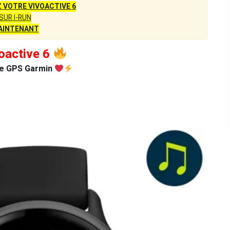
VOTRE VIVOACTIVE 6
SUR I-RUN
AINTENANT
oactive 6
e GPS Garmin