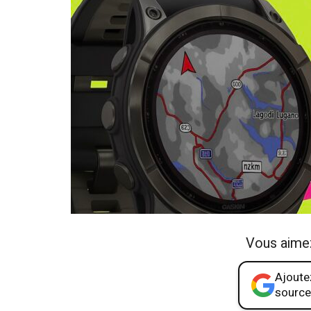
Vous aime
Ajoutez
source