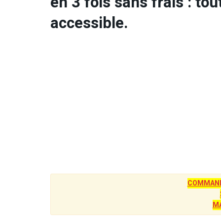
en 3 fois sans frais : tou
accessible.
COMMANDE
M