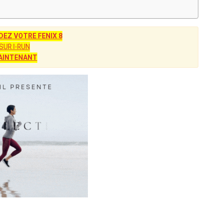
Z VOTRE FENIX 8
SUR I-RUN
AINTENANT