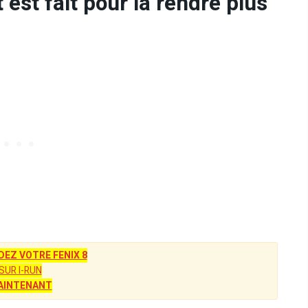
t est fait pour la rendre plus
Z VOTRE FENIX 8
SUR I-RUN
AINTENANT