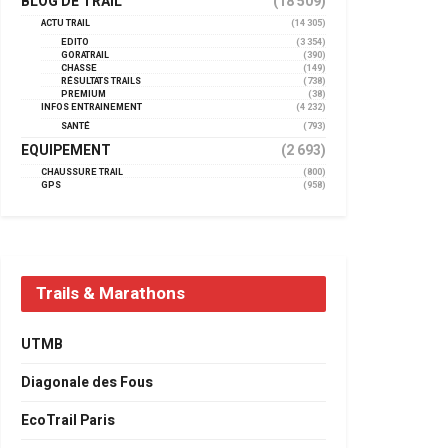
BLOG DE TRAIL
(18 509)
ACTU TRAIL
(14 305)
EDITO
(3 354)
GORATRAIL
(390)
CHASSE
(149)
RÉSULTATS TRAILS
(738)
PREMIUM
(38)
INFOS ENTRAINEMENT
(4 232)
SANTÉ
(793)
EQUIPEMENT
(2 693)
CHAUSSURE TRAIL
(800)
GPS
(958)
Trails & Marathons
UTMB
Diagonale des Fous
EcoTrail Paris