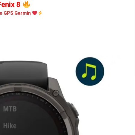
enix 8
e GPS Garmin