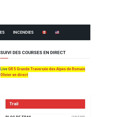
ES
INCENDIES
SUIVI DES COURSES EN DIRECT
Live
GR 5 Grande Traversée des Alpes de Romain
Olivier en direct
Trail