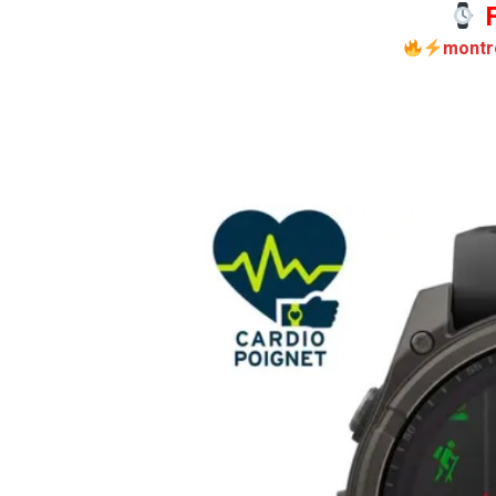
F
montr