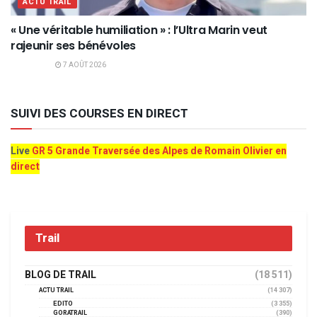
ACTU TRAIL
« Une véritable humiliation » : l’Ultra Marin veut
rajeunir ses bénévoles
7 AOÛT 2026
SUIVI DES COURSES EN DIRECT
Live
GR 5 Grande Traversée des Alpes de Romain Olivier en
direct
Trail
BLOG DE TRAIL
(18 511)
ACTU TRAIL
(14 307)
EDITO
(3 355)
GORATRAIL
(390)