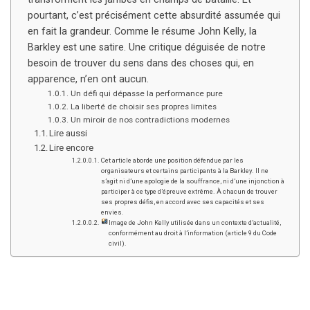
pourtant, c’est précisément cette absurdité assumée qui
en fait la grandeur. Comme le résume John Kelly, la
Barkley est une satire. Une critique déguisée de notre
besoin de trouver du sens dans des choses qui, en
apparence, n’en ont aucun.
Un défi qui dépasse la performance pure
La liberté de choisir ses propres limites
Un miroir de nos contradictions modernes
Lire aussi
Lire encore
Cet article aborde une position défendue par les
organisateurs et certains participants à la Barkley. Il ne
s’agit ni d’une apologie de la souffrance, ni d’une injonction à
participer à ce type d’épreuve extrême. À chacun de trouver
ses propres défis, en accord avec ses capacités et ses
envies.
Image de John Kelly utilisée dans un contexte d’actualité,
conformément au droit à l’information (article 9 du Code
civil).