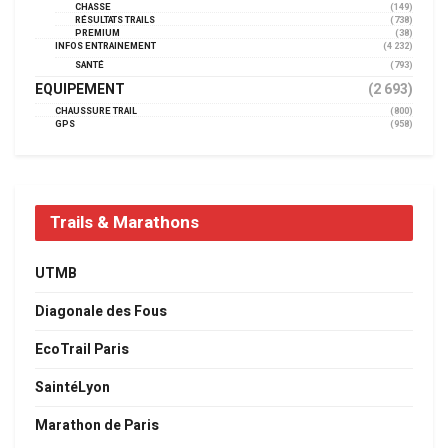
CHASSE
(149)
RÉSULTATS TRAILS
(738)
PREMIUM
(38)
INFOS ENTRAINEMENT
(4 232)
SANTÉ
(793)
EQUIPEMENT
(2 693)
CHAUSSURE TRAIL
(800)
GPS
(958)
Trails & Marathons
UTMB
Diagonale des Fous
EcoTrail Paris
SaintéLyon
Marathon de Paris