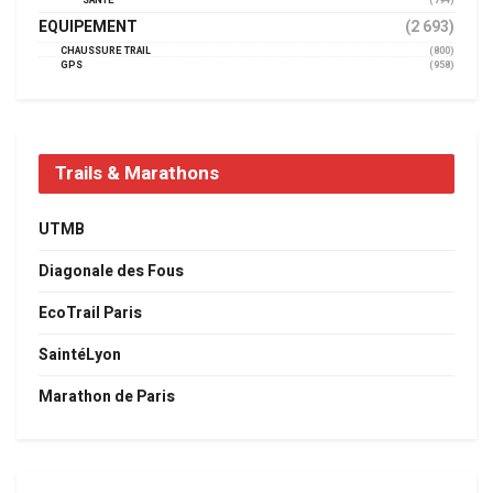
SANTÉ
(794)
EQUIPEMENT
(2 693)
CHAUSSURE TRAIL
(800)
GPS
(958)
Trails & Marathons
UTMB
Diagonale des Fous
EcoTrail Paris
SaintéLyon
Marathon de Paris