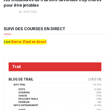
pour être jetables
7 AOÛT 2026
SUIVI DES COURSES EN DIRECT
Live
Sierre-Zinal en direct
Trail
BLOG DE TRAIL
(18 519)
ACTU TRAIL
(14 314)
EDITO
(3 360)
GORATRAIL
(390)
CHASSE
(149)
RÉSULTATS TRAILS
(738)
PREMIUM
(38)
INFOS ENTRAINEMENT
(4 233)