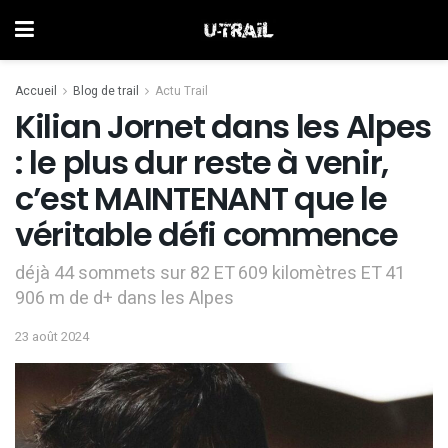
Accueil
Blog de trail
Actu Trail
Kilian Jornet dans les Alpes
: le plus dur reste à venir,
c’est MAINTENANT que le
véritable défi commence
déjà 44 sommets sur 82 ET 609 kilomètres ET 41
906 m de d+ dans les Alpes
23 août 2024