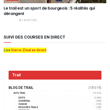
Le trail est un sport de bourgeois : 5 réalités qui
dérangent
7 AOÛT 2026
SUIVI DES COURSES EN DIRECT
Live
Sierre-Zinal en direct
Trail
BLOG DE TRAIL
(18 519)
ACTU TRAIL
(14 314)
EDITO
(3 360)
GORATRAIL
(390)
CHASSE
(149)
RÉSULTATS TRAILS
(738)