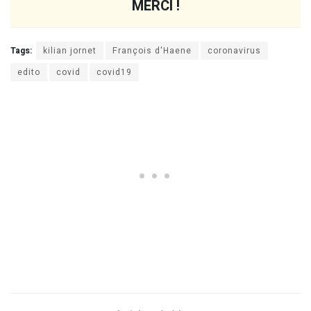
MERCI !
Tags:
kilian jornet
François d'Haene
coronavirus
edito
covid
covid19