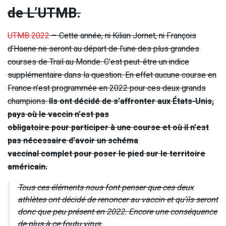
de L’UTMB.
UTMB 2022
– Cette année, ni Kilian Jornet, ni François
d’Haene ne seront au départ de l’une des plus grandes
courses de Trail au Monde. C’est peut-être un indice
supplémentaire dans la question. En effet aucune course en
France n’est programmée en 2022 pour ces deux grands
champions.
Ils ont décidé de s’affronter aux États-Unis,
pays où le vaccin n’est pas
obligatoire pour participer à une course et où il n’est
pas nécessaire d’avoir un schéma
vaccinal complet pour poser le pied sur le territoire
américain.
Tous ces éléments nous font penser que ces deux
athlètes ont décidé de renoncer au vaccin et qu’ils seront
donc que peu présent en 2022. Encore une conséquence
de plus à ce foutu virus.