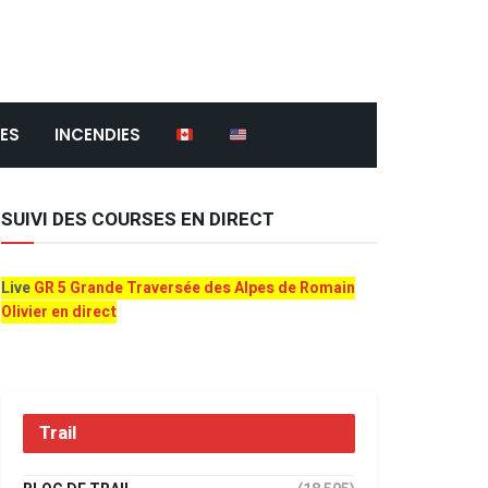
ES
INCENDIES
SUIVI DES COURSES EN DIRECT
Live
GR 5 Grande Traversée des Alpes de Romain
Olivier en direct
Trail