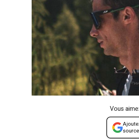
Vous aime
Ajoutez
source