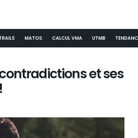
TRAILS
MATOS
CALCUL VMA
UTMB
TENDANC
s contradictions et ses
!