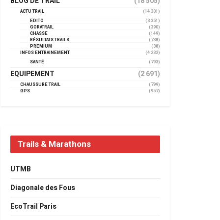
BLOG DE TRAIL
(18 505)
ACTU TRAIL
(14 301)
EDITO
(3 351)
GORATRAIL
(390)
CHASSE
(149)
RÉSULTATS TRAILS
(738)
PREMIUM
(38)
INFOS ENTRAINEMENT
(4 232)
SANTÉ
(793)
EQUIPEMENT
(2 691)
CHAUSSURE TRAIL
(799)
GPS
(957)
Trails & Marathons
UTMB
Diagonale des Fous
EcoTrail Paris