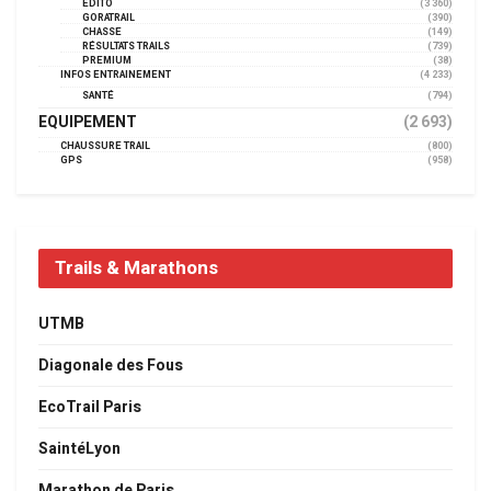
EDITO
(3 360)
GORATRAIL
(390)
CHASSE
(149)
RÉSULTATS TRAILS
(739)
PREMIUM
(38)
INFOS ENTRAINEMENT
(4 233)
SANTÉ
(794)
EQUIPEMENT
(2 693)
CHAUSSURE TRAIL
(800)
GPS
(958)
Trails & Marathons
UTMB
Diagonale des Fous
EcoTrail Paris
SaintéLyon
Marathon de Paris