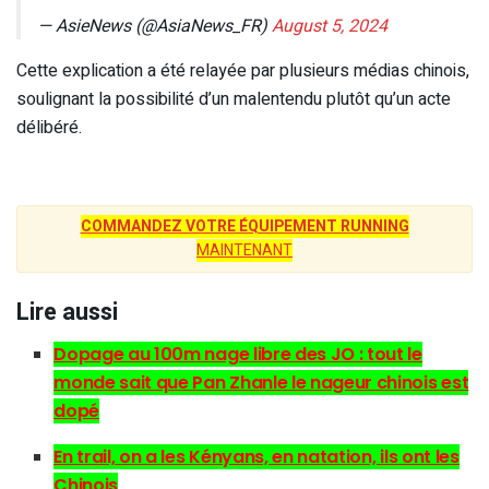
— AsieNews (@AsiaNews_FR)
August 5, 2024
Cette explication a été relayée par plusieurs médias chinois,
soulignant la possibilité d’un malentendu plutôt qu’un acte
délibéré.
COMMANDEZ VOTRE ÉQUIPEMENT RUNNING
MAINTENANT
Lire aussi
Dopage au 100m nage libre des JO : tout le
monde sait que Pan Zhanle le nageur chinois est
dopé
En trail, on a les Kényans, en natation, ils ont les
Chinois