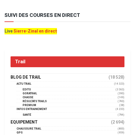
SUIVI DES COURSES EN DIRECT
Live
Sierre-Zinal en direct
Trail
BLOG DE TRAIL
(18 528)
ACTU TRAIL
(14 323)
EDITO
(3 363)
GORATRAIL
(390)
CHASSE
(149)
RÉSULTATS TRAILS
(740)
PREMIUM
(38)
INFOS ENTRAINEMENT
(4 233)
SANTÉ
(794)
EQUIPEMENT
(2 694)
CHAUSSURE TRAIL
(800)
GPS
(959)