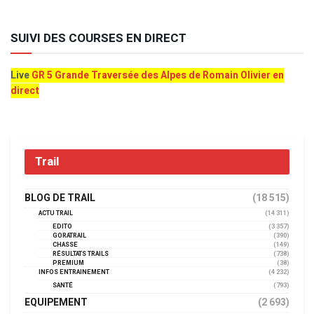
SUIVI DES COURSES EN DIRECT
Live
GR 5 Grande Traversée des Alpes de Romain Olivier en
direct
Trail
BLOG DE TRAIL
(18 515)
ACTU TRAIL
(14 311)
EDITO
(3 357)
GORATRAIL
(390)
CHASSE
(149)
RÉSULTATS TRAILS
(738)
PREMIUM
(38)
INFOS ENTRAINEMENT
(4 232)
SANTÉ
(793)
EQUIPEMENT
(2 693)