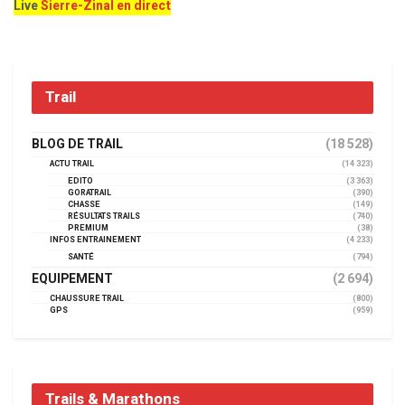
Live
Sierre-Zinal en direct
Trail
BLOG DE TRAIL
(18 528)
ACTU TRAIL
(14 323)
EDITO
(3 363)
GORATRAIL
(390)
CHASSE
(149)
RÉSULTATS TRAILS
(740)
PREMIUM
(38)
INFOS ENTRAINEMENT
(4 233)
SANTÉ
(794)
EQUIPEMENT
(2 694)
CHAUSSURE TRAIL
(800)
GPS
(959)
Trails & Marathons