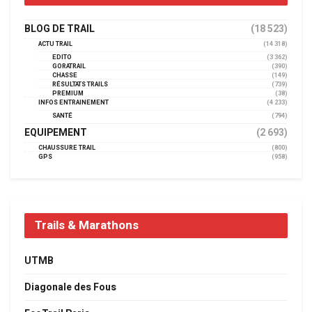
BLOG DE TRAIL
(18 523)
ACTU TRAIL
(14 318)
EDITO
(3 362)
GORATRAIL
(390)
CHASSE
(149)
RÉSULTATS TRAILS
(739)
PREMIUM
(38)
INFOS ENTRAINEMENT
(4 233)
SANTÉ
(794)
EQUIPEMENT
(2 693)
CHAUSSURE TRAIL
(800)
GPS
(958)
Trails & Marathons
UTMB
Diagonale des Fous