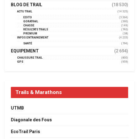
BLOG DE TRAIL
(18 530)
ACTU TRAIL
(14 325)
EDITO
(3 364)
GORATRAIL
(390)
CHASSE
(149)
RÉSULTATS TRAILS
(740)
PREMIUM
(38)
INFOS ENTRAINEMENT
(4 233)
SANTÉ
(794)
EQUIPEMENT
(2 694)
CHAUSSURE TRAIL
(800)
GPS
(959)
Trails & Marathons
UTMB
Diagonale des Fous
EcoTrail Paris