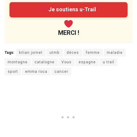
Je soutiens u-Trail
MERCI !
Tags:
kilian jornet
utmb
déces
femme
maladie
montagne
catalogne
Vous
espagne
u trail
sport
emma roca
cancer