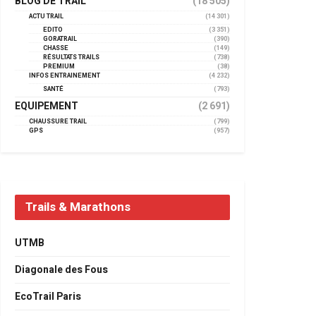
BLOG DE TRAIL
(18 505)
ACTU TRAIL
(14 301)
EDITO
(3 351)
GORATRAIL
(390)
CHASSE
(149)
RÉSULTATS TRAILS
(738)
PREMIUM
(38)
INFOS ENTRAINEMENT
(4 232)
SANTÉ
(793)
EQUIPEMENT
(2 691)
CHAUSSURE TRAIL
(799)
GPS
(957)
Trails & Marathons
UTMB
Diagonale des Fous
EcoTrail Paris