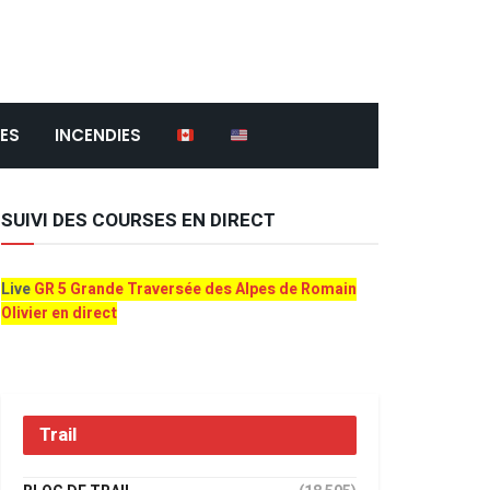
ES
INCENDIES
SUIVI DES COURSES EN DIRECT
Live
GR 5 Grande Traversée des Alpes de Romain
Olivier en direct
Trail